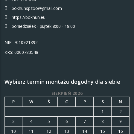
bokhunspzoo@gmail.com
https://bokhun.eu
poniedziałek - piątek 8:00 - 18:00
NIP: 7010921892
KRS: 0000783548
Wybierz termin montażu dogodny dla siebie
SIERPIEŃ 2026
P
W
Ś
C
P
S
N
1
2
3
4
5
6
7
8
9
10
11
12
13
14
15
16