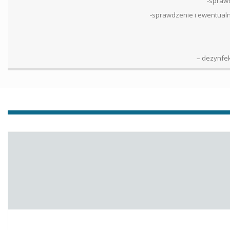
-sprawd
-sprawdzenie i ewentualni
– dezynfek