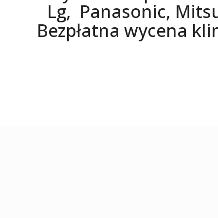
Lg, Panasonic, Mits
Bezpłatna wycena klim
Sze
urz
Ind
roz