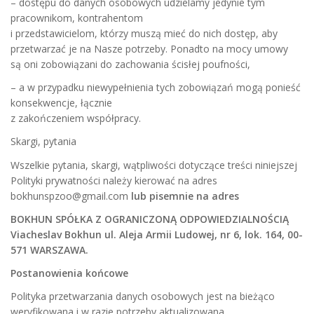
– dostępu do danych osobowych udzielamy jedynie tym
pracownikom, kontrahentom
i przedstawicielom, którzy muszą mieć do nich dostęp, aby
przetwarzać je na Nasze potrzeby. Ponadto na mocy umowy
są oni zobowiązani do zachowania ścisłej poufności,
– a w przypadku niewypełnienia tych zobowiązań mogą ponieść
konsekwencje, łącznie
z zakończeniem współpracy.
Skargi, pytania
Wszelkie pytania, skargi, wątpliwości dotyczące treści niniejszej
Polityki prywatności należy kierować na adres
bokhunspzoo@gmail.com
lub pisemnie na adres
BOKHUN SPÓŁKA Z OGRANICZONĄ ODPOWIEDZIALNOŚCIĄ
Viacheslav Bokhun ul. Aleja Armii Ludowej, nr 6, lok. 164, 00-
571 WARSZAWA
.
Postanowienia końcowe
Polityka przetwarzania danych osobowych jest na bieżąco
weryfikowana i w razie potrzeby aktualizowana.