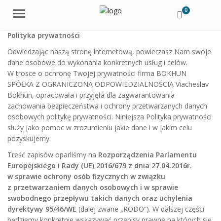
0
Menu
Polityka prywatności
Odwiedzając naszą stronę internetową, powierzasz Nam swoje
dane osobowe do wykonania konkretnych usług i celów.
W trosce o ochronę Twojej prywatności firma BOKHUN
SPÓŁKA Z OGRANICZONĄ ODPOWIEDZIALNOŚCIĄ Viacheslav
Bokhun, opracowała i przyjęła dla zagwarantowania
zachowania bezpieczeństwa i ochrony przetwarzanych danych
osobowych politykę prywatności. Niniejsza Polityka prywatności
służy jako pomoc w zrozumieniu jakie dane i w jakim celu
pozyskujemy.
Treść zapisów oparliśmy na
Rozporządzenia Parlamentu
Europejskiego i Rady (UE) 2016/679 z dnia 27.04.2016r.
w sprawie ochrony osób fizycznych w związku
z przetwarzaniem danych osobowych i w sprawie
swobodnego przepływu takich danych oraz uchylenia
dyrektywy 95/46/WE
(dalej zwane „RODO”). W dalszej części
będziemy konkretnie wskazywać przepisy prawne na których się