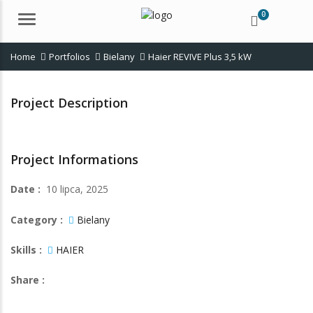
0
Menu
Home
Portfolios
Bielany
Haier REVIVE Plus 3,5 kW
Project Description
Project Informations
Date :
10 lipca, 2025
Category :
Bielany
Skills :
HAIER
Share :