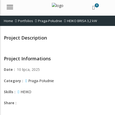
0
Menu
Home
Portfolios
Praga-Południe
HEIKO BRISA 3,2 kW
Project Description
Project Informations
Date :
10 lipca, 2025
Category :
Praga-Południe
Skills :
HEIKO
Share :