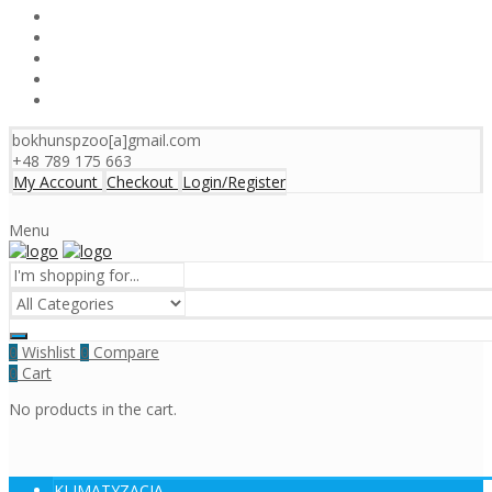
bokhunspzoo[a]gmail.com
+48 789 175 663
My Account
Checkout
Login/Register
Menu
Wishlist
Compare
0
0
Cart
0
No products in the cart.
KLIMATYZACJA