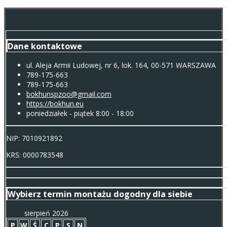
Dane kontaktowe
ul. Aleja Armii Ludowej, nr 6, lok. 164, 00-571 WARSZAWA
789-175-663
789-175-663
bokhunspzoo@gmail.com
https://bokhun.eu
poniedziałek - piątek 8:00 - 18:00
NIP: 7010921892
KRS: 0000783548
Wybierz termin montażu dogodny dla siebie
sierpień 2026
P
W
Ś
C
P
S
N