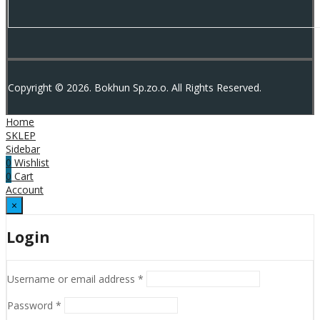
Copyright © 2026. Bokhun Sp.zo.o. All Rights Reserved.
Home
SKLEP
Sidebar
0
Wishlist
0
Cart
Account
×
Login
Required
Username or email address
*
Required
Password
*