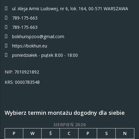
ul. Aleja Armii Ludowej, nr 6, lok. 164, 00-571 WARSZAWA
789-175-663
789-175-663
bokhunspzoo@gmail.com
https://bokhun.eu
poniedziałek - piątek 8:00 - 18:00
NIP: 7010921892
KRS: 0000783548
Wybierz termin montażu dogodny dla siebie
SIERPIEŃ 2026
P
W
Ś
C
P
S
N