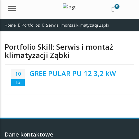
0
Menu
Home
Portfolios
Serwis i montaż klimatyzacji Ząbki
Portfolio Skill:
Serwis i montaż
klimatyzacji Ząbki
GREE PULAR PU 12 3,2 kW
10
lip
Dane kontaktowe