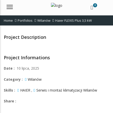
0
Menu
Home
Portfolios
Wilanów
Haier FLEXIS Plus 3,5 kW
Project Description
Project Informations
Date :
10 lipca, 2025
Category :
Wilanów
Skills :
HAIER
,
Serwis i montaż klimatyzacji Wilanów
Share :