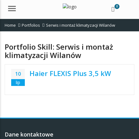
0
Menu
Home
Portfolios
Serwis i montaż klimatyzacji Wilanów
Portfolio Skill:
Serwis i montaż
klimatyzacji Wilanów
Haier FLEXIS Plus 3,5 kW
10
lip
Dane kontaktowe