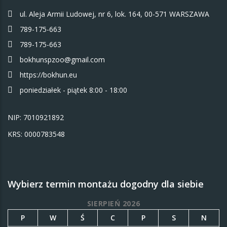
ul. Aleja Armii Ludowej, nr 6, lok. 164, 00-571 WARSZAWA
789-175-663
789-175-663
bokhunspzoo@gmail.com
https://bokhun.eu
poniedziałek - piątek 8:00 - 18:00
NIP: 7010921892
KRS: 0000783548
Wybierz termin montażu dogodny dla siebie
SIERPIEŃ 2026
P
W
Ś
C
P
S
N