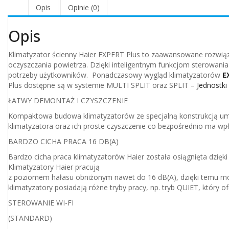
Opis
Opinie (0)
Opis
Klimatyzator ścienny Haier EXPERT Plus to zaawansowane rozwią
oczyszczania powietrza. Dzięki inteligentnym funkcjom sterowania
potrzeby użytkowników. Ponadczasowy wygląd klimatyzatorów
E
Plus dostępne są w systemie MULTI SPLIT oraz SPLIT –
Jednostki
ŁATWY DEMONTAŻ I CZYSZCZENIE
Kompaktowa budowa klimatyzatorów ze specjalną konstrukcją umoz
klimatyzatora oraz ich proste czyszczenie co bezpośrednio ma wpł
BARDZO CICHA PRACA 16 DB(A)
Bardzo cicha praca klimatyzatorów Haier została osiągnięta dzi
Klimatyzatory Haier pracują
z poziomem hałasu obniżonym nawet do 16 dB(A), dzięki temu moga
klimatyzatory posiadają różne tryby pracy, np. tryb QUIET, który 
STEROWANIE WI-FI
(STANDARD)