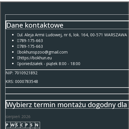
Dane kontaktowe
ul. Aleja Armii Ludowej, nr 6, lok. 164, 00-571 WARSZAWA
789-175-663
789-175-663
bokhunspzoo@gmail.com
https://bokhun.eu
poniedziałek - piątek 8:00 - 18:00
NIP: 7010921892
KRS: 0000783548
Wybierz termin montażu dogodny dla 
sierpień 2026
P
W
Ś
C
P
S
N