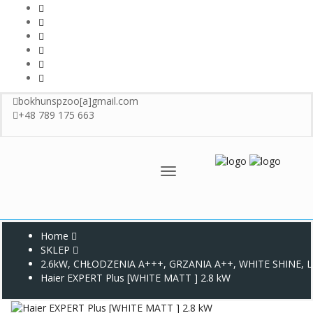
bokhunspzoo[a]gmail.com
+48 789 175 663
Menu
Home
SKLEP
2.6kW
,
CHŁODZENIA A+++
,
GRZANIA A++
,
WHITE SHINE
,
L
Haier EXPERT Plus [WHITE MATT ] 2.8 kW