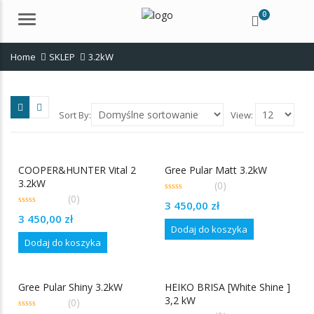
0
Menu
Home
SKLEP
3.2kW
Sort By:
View:
COOPER&HUNTER Vital 2
Gree Pular Matt 3.2kW
3.2kW
(0)
(0)
0
3 450,00
zł
out
0
of
3 450,00
zł
out
5
Dodaj do koszyka
of
5
Dodaj do koszyka
Gree Pular Shiny 3.2kW
HEIKO BRISA [White Shine ]
3,2 kW
(0)