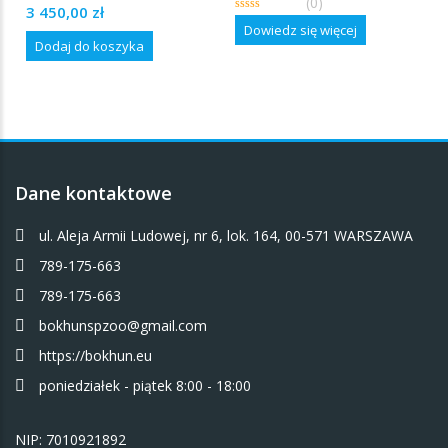
(0)
0
3 450,00
zł
out
0
of
Dowiedz się więcej
out
5
Dodaj do koszyka
of
5
Dane kontaktowe
ul. Aleja Armii Ludowej, nr 6, lok. 164, 00-571 WARSZAWA
789-175-663
789-175-663
bokhunspzoo@gmail.com
https://bokhun.eu
poniedziałek - piątek 8:00 - 18:00
NIP: 7010921892