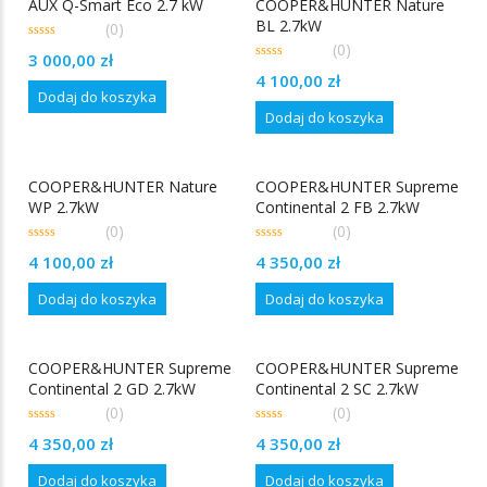
AUX Q-Smart Eco 2.7 kW
COOPER&HUNTER Nature
BL 2.7kW
(0)
(0)
0
3 000,00
zł
out
0
of
4 100,00
zł
out
5
Dodaj do koszyka
of
5
Dodaj do koszyka
COOPER&HUNTER Nature
COOPER&HUNTER Supreme
WP 2.7kW
Continental 2 FB 2.7kW
(0)
(0)
0
0
4 100,00
zł
4 350,00
zł
out
out
of
of
5
5
Dodaj do koszyka
Dodaj do koszyka
COOPER&HUNTER Supreme
COOPER&HUNTER Supreme
Continental 2 GD 2.7kW
Continental 2 SC 2.7kW
(0)
(0)
0
0
4 350,00
zł
4 350,00
zł
out
out
of
of
5
5
Dodaj do koszyka
Dodaj do koszyka