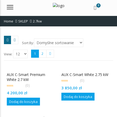
0
Menu
Home
SKLEP
2.7kw
Sort By:
1
2
View:
AUX C-Smart Premium
AUX C-Smart White 2.75 kW
White 2.7 kW
(0)
(0)
0
3 850,00
zł
out
0
of
4 200,00
zł
out
5
Dodaj do koszyka
of
5
Dodaj do koszyka