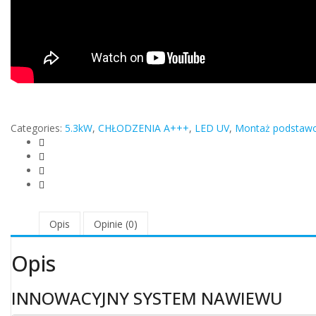
Categories:
5.3kW
,
CHŁODZENIA A+++
,
LED UV
,
Montaż podstaw
Opis
Opinie (0)
Opis
INNOWACYJNY SYSTEM NAWIEWU