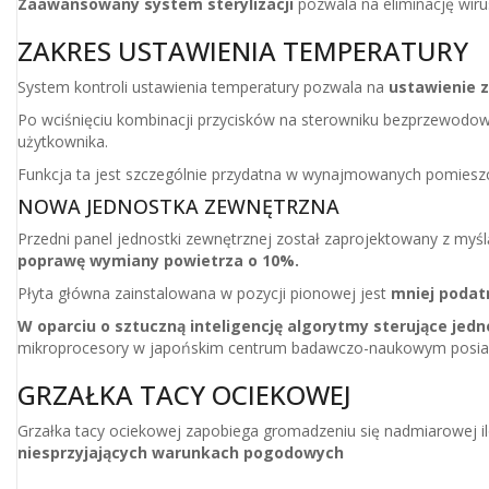
Zaawansowany system sterylizacji
pozwala na eliminację wiru
ZAKRES USTAWIENIA TEMPERATURY
System kontroli ustawienia temperatury pozwala na
ustawienie z
Po wciśnięciu kombinacji przycisków na sterowniku bezprzewodow
użytkownika.
Funkcja ta jest szczególnie przydatna w wynajmowanych pomieszcz
NOWA JEDNOSTKA ZEWNĘTRZNA
Przedni panel jednostki zewnętrznej został zaprojektowany z myśl
poprawę wymiany powietrza o 10%.
Płyta główna zainstalowana w pozycji pionowej jest
mniej podatn
W oparciu o sztuczną inteligencję algorytmy sterujące jed
mikroprocesory w japońskim centrum badawczo-naukowym posiad
GRZAŁKA TACY OCIEKOWEJ
Grzałka tacy ociekowej zapobiega gromadzeniu się nadmiarowej ilo
niesprzyjających warunkach pogodowych