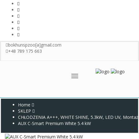
bokhunspzoo[a]gmail.com
+48 789 175 663
Menu
Home
SKLEP
CHŁODZENIA A+++
,
WHITE SHINE
,
5.3kW
,
LED UV
,
Montaż
AUX C-Smart Premium White 5.4 kW