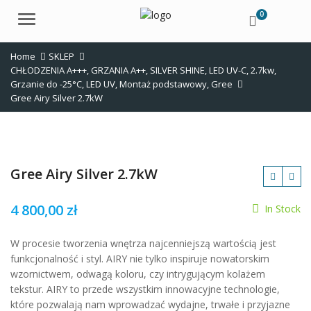
0
Menu
Home
SKLEP
CHŁODZENIA A+++
,
GRZANIA A++
,
SILVER SHINE
,
LED UV-C
,
2.7kw
,
Grzanie do -25°C
,
LED UV
,
Montaż podstawowy
,
Gree
Gree Airy Silver 2.7kW
Gree Airy Silver 2.7kW
4 800,00
zł
In Stock
zł
W procesie tworzenia wnętrza najcenniejszą wartością jest
zł
funkcjonalność i styl. AIRY nie tylko inspiruje nowatorskim
wzornictwem, odwagą koloru, czy intrygującym kolażem
tekstur. AIRY to przede wszystkim innowacyjne technologie,
które pozwalają nam wprowadzać wydajne, trwałe i przyjazne