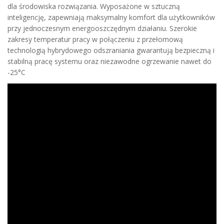
dla środowiska rozwiązania. Wyposażone w sztuczną
inteligencję, zapewniają maksymalny komfort dla użytkowników
przy jednoczesnym energooszczędnym działaniu. Szerokie
zakresy temperatur pracy w połączeniu z przełomową
technologią hybrydowego odszraniania gwarantują bezpieczną i
stabilną pracę systemu oraz niezawodne ogrzewanie nawet do
-25°C