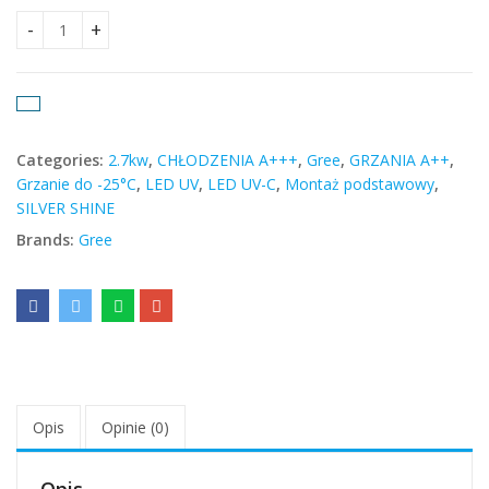
Gree Airy Silver 2.7kW quantity
Categories:
2.7kw
,
CHŁODZENIA A+++
,
Gree
,
GRZANIA A++
,
Grzanie do -25°C
,
LED UV
,
LED UV-C
,
Montaż podstawowy
,
SILVER SHINE
Brands:
Gree
Opis
Opinie (0)
Opis