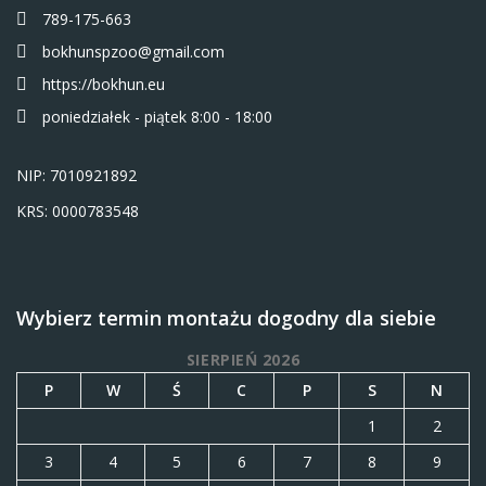
789-175-663
bokhunspzoo@gmail.com
https://bokhun.eu
poniedziałek - piątek 8:00 - 18:00
NIP: 7010921892
KRS: 0000783548
Wybierz termin montażu dogodny dla siebie
SIERPIEŃ 2026
P
W
Ś
C
P
S
N
1
2
3
4
5
6
7
8
9