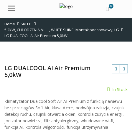
0
Menu
Home
SKLEP
5.2kW
,
CHŁODZENIA A+++
,
WHITE SHINE
,
Montaż podstawowy
,
LG
LG DUALCOOL AI Air Premium 5,0kW
LG DUALCOOL AI Air Premium
5,0kW
In Stock
Klimatyzator Dualcool Soft Air AI Premium z funkcją nawiewu
zł
bez przeciągów Soft Air, klasa A+++, podwójna żaluzja, czujnik
detekcji ruchu, czujnik otwarcia okien, kontrola zużycia energii,
jonizator powietrza, filtr antyalergiczny, wbudowane wi-fi,
funkcja AI, kontrola wilgotności, funkcja utrzymywania