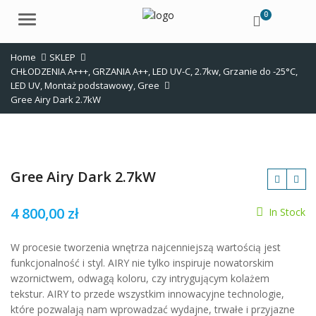
0
Menu
Home
SKLEP
CHŁODZENIA A+++
,
GRZANIA A++
,
LED UV-C
,
2.7kw
,
Grzanie do -25°C
,
LED UV
,
Montaż podstawowy
,
Gree
Gree Airy Dark 2.7kW
Gree Airy Dark 2.7kW
4 800,00
zł
In Stock
zł
W procesie tworzenia wnętrza najcenniejszą wartością jest
funkcjonalność i styl. AIRY nie tylko inspiruje nowatorskim
wzornictwem, odwagą koloru, czy intrygującym kolażem
tekstur. AIRY to przede wszystkim innowacyjne technologie,
które pozwalają nam wprowadzać wydajne, trwałe i przyjazne