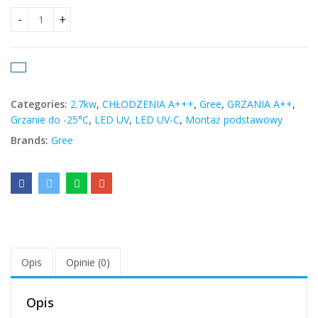
Gree Airy Dark 2.7kW quantity
Categories:
2.7kw
,
CHŁODZENIA A+++
,
Gree
,
GRZANIA A++
,
Grzanie do -25°C
,
LED UV
,
LED UV-C
,
Montaż podstawowy
Brands:
Gree
Opis
Opinie (0)
Opis