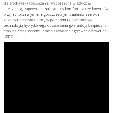
dla środowiska rozwiązania. Wyposażone w sztuczną
inteligencję, zapewniają maksymalny komfort dla użytkowników
przy jednoczesnym energooszczędnym działaniu. Szerokie
zakresy temperatur pracy w połączeniu z przełomową
technologią hybrydowego odszraniania gwarantują bezpieczną i
stabilną pracę systemu oraz niezawodne ogrzewanie nawet do
-25°C