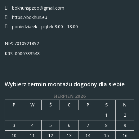
bokhunspzoo@gmail.com
https://bokhun.eu
poniedziałek - piątek 8:00 - 18:00
NIP: 7010921892
KRS: 0000783548
Wybierz termin montażu dogodny dla siebie
SIERPIEŃ 2026
P
W
Ś
C
P
S
N
1
2
3
4
5
6
7
8
9
10
11
12
13
14
15
16