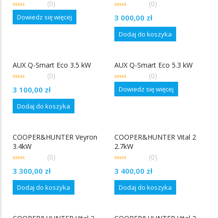
(0)
(0)
0
0
Dowiedz się więcej
3 000,00
zł
out
out
of
of
5
5
Dodaj do koszyka
AUX Q-Smart Eco 3.5 kW
AUX Q-Smart Eco 5.3 kW
(0)
(0)
0
0
Dowiedz się więcej
3 100,00
zł
out
out
of
of
5
5
Dodaj do koszyka
COOPER&HUNTER Veyron
COOPER&HUNTER Vital 2
3.4kW
2.7kW
(0)
(0)
0
0
3 300,00
zł
3 400,00
zł
out
out
of
of
5
5
Dodaj do koszyka
Dodaj do koszyka