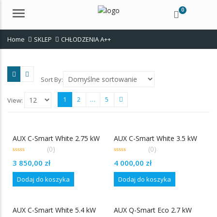
0
Menu
Home
SKLEP
CHŁODZENIA A++
Sort By:
1
2
…
5
View:
AUX C-Smart White 2.75 kW
AUX C-Smart White 3.5 kW
(0)
(0)
0
0
3 850,00
zł
4 000,00
zł
out
out
of
of
5
5
Dodaj do koszyka
Dodaj do koszyka
AUX C-Smart White 5.4 kW
AUX Q-Smart Eco 2.7 kW