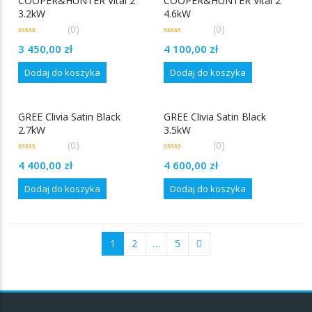
COOPER&HUNTER Vital 2
COOPER&HUNTER Vital 2
3.2kW
4.6kW
(0)
(0)
0
0
3 450,00
zł
4 100,00
zł
out
out
of
of
5
5
Dodaj do koszyka
Dodaj do koszyka
GREE Clivia Satin Black
GREE Clivia Satin Black
2.7kW
3.5kW
(0)
(0)
0
0
4 400,00
zł
4 600,00
zł
out
out
of
of
5
5
Dodaj do koszyka
Dodaj do koszyka
1
2
…
5