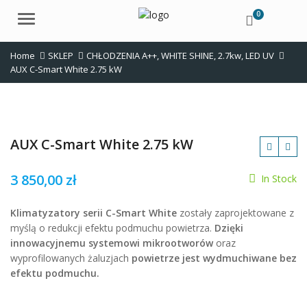
0
Menu
Home
SKLEP
CHŁODZENIA A++
,
WHITE SHINE
,
2.7kw
,
LED UV
AUX C-Smart White 2.75 kW
AUX C-Smart White 2.75 kW
3 850,00
zł
In Stock
zł
Klimatyzatory serii C-Smart White
zostały zaprojektowane z
zł
myślą o redukcji efektu podmuchu powietrza.
Dzięki
innowacyjnemu systemowi mikrootworów
oraz
wyprofilowanych żaluzjach
powietrze jest wydmuchiwane bez
efektu podmuchu.