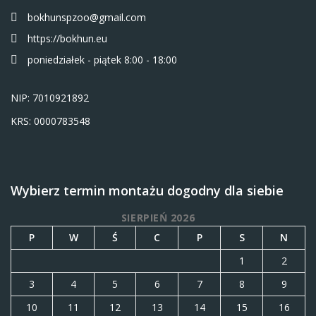
bokhunspzoo@gmail.com
https://bokhun.eu
poniedziałek - piątek 8:00 - 18:00
NIP: 7010921892
KRS: 0000783548
Wybierz termin montażu dogodny dla siebie
SIERPIEŃ 2026
P
W
Ś
C
P
S
N
1
2
3
4
5
6
7
8
9
10
11
12
13
14
15
16