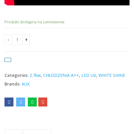
Produkt dostępny na zamówienie
AUX C-Smart White 2.75 kW quantity
Categories:
2.7kw
,
CHŁODZENIA A++
,
LED UV
,
WHITE SHINE
Brands:
AUX