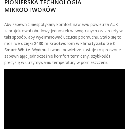
PIONIERSKA TECHNOLOGIA
MIKROOTWORÓW
Aby zapewnić niespotykany komfort nawiewu powietrza AUX
zaprojektował obudowy jednostek wewnętrznych oraz rolety w
taki sposób, aby wyeliminować uczucie podmuchu. Stało się to
możliwe
dzięki 2430 mikrootworom w klimatyzatorze C-
Smart White.
Wydmuchiwane powietrze zostaje rozproszone
zapewniając jednocześnie komfort termiczny, szybkość i
precyzję w utrzymywaniu temperatury w pomieszczeniu.