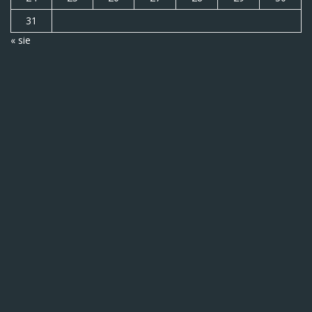
31
« sie