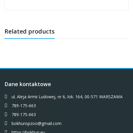
Related products
Dane kontaktowe
ul. Aleja Armii Ludowej, nr 6, lok. 164, 00-571 WARSZAWA
789-175-663
789-175-663
bokhunspzoo@gmail.com
https://bokhun.eu