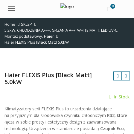
0
Menu
Home
SKLEP
5.2kW
,
CHŁODZENIA A+++
,
GRZANIA A++
,
WHITE MATT
,
LED UV-C
,
Montaż podstawowy
,
Haier
Haier FLEXIS Plus [Black Matt] 5.0kW
Haier FLEXIS Plus [Black Matt]
5.0kW
In Stock
Klimatyzatory serii FLEXIS Plus to urządzenia działające
zł
na przyjaznym dla środowiska czynniku chłodniczym
R32
, które
łączą w sobie prosty i estetyczny design z zaawansowaną
technologią. Urządzenia w standardzie posiadają
Czujnik Eco
,