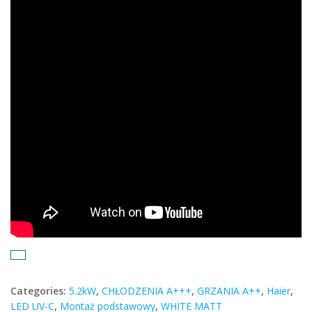
Categories:
5.2kW
,
CHŁODZENIA A+++
,
GRZANIA A++
,
Haier
,
LED UV-C
,
Montaż podstawowy
,
WHITE MATT