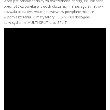
który jest odpowiedzialny za oszczędność energii, czujnik bada
obecność człowieka w dwóch obszarach na zasięgu 8 metrów;
pozwala to na dystrybucję nawiewu w pożądane miejsce
w pomieszczeniu. Klimatyzatory FLEXIS Plus dostępne
są w systemie MULTI SPLIT oraz SPLIT