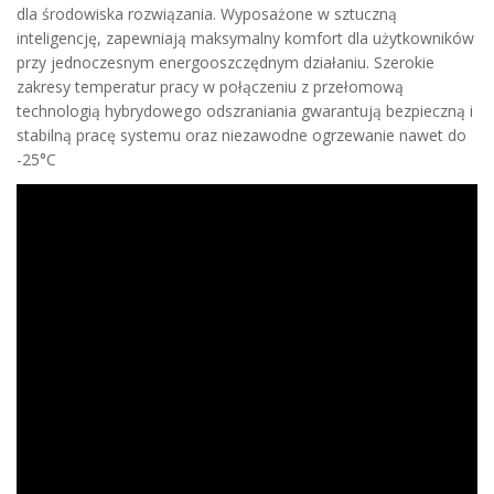
dla środowiska rozwiązania. Wyposażone w sztuczną
inteligencję, zapewniają maksymalny komfort dla użytkowników
przy jednoczesnym energooszczędnym działaniu. Szerokie
zakresy temperatur pracy w połączeniu z przełomową
technologią hybrydowego odszraniania gwarantują bezpieczną i
stabilną pracę systemu oraz niezawodne ogrzewanie nawet do
-25°C