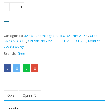
Gree Airy Champagne 3.5kW quantity
Categories:
3.5kW
,
Champagne
,
CHŁODZENIA A+++
,
Gree
,
GRZANIA A++
,
Grzanie do -25°C
,
LED UV
,
LED UV-C
,
Montaż
podstawowy
Brands:
Gree
Opis
Opinie (0)
Opis