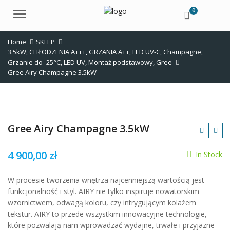
0
Menu
Home
SKLEP
3.5kW
,
CHŁODZENIA A+++
,
GRZANIA A++
,
LED UV-C
,
Champagne
,
Grzanie do -25°C
,
LED UV
,
Montaż podstawowy
,
Gree
Gree Airy Champagne 3.5kW
Gree Airy Champagne 3.5kW
4 900,00
zł
In Stock
W procesie tworzenia wnętrza najcenniejszą wartością jest
zł
funkcjonalność i styl. AIRY nie tylko inspiruje nowatorskim
wzornictwem, odwagą koloru, czy intrygującym kolażem
tekstur. AIRY to przede wszystkim innowacyjne technologie,
które pozwalają nam wprowadzać wydajne, trwałe i przyjazne