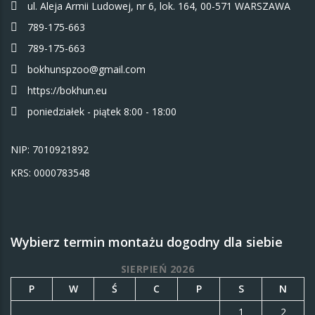
ul. Aleja Armii Ludowej, nr 6, lok. 164, 00-571 WARSZAWA
789-175-663
789-175-663
bokhunspzoo@gmail.com
https://bokhun.eu
poniedziałek - piątek 8:00 - 18:00
NIP: 7010921892
KRS: 0000783548
Wybierz termin montażu dogodny dla siebie
SIERPIEŃ 2026
P
W
Ś
C
P
S
N
1
2