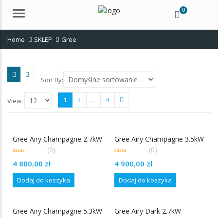
0
Menu
Home
SKLEP
Gree
Sort By:
1
2
…
4
View:
Gree Airy Champagne 2.7kW
Gree Airy Champagne 3.5kW
(0)
(0)
0
0
4 800,00
zł
4 900,00
zł
out
out
of
of
5
5
Dodaj do koszyka
Dodaj do koszyka
Gree Airy Champagne 5.3kW
Gree Airy Dark 2.7kW