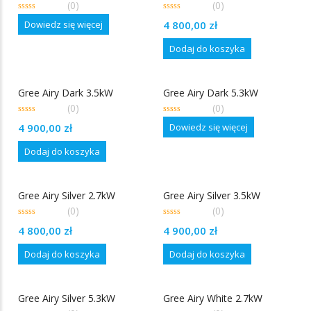
(0)
(0)
0
0
Dowiedz się więcej
4 800,00
zł
out
out
of
of
5
5
Dodaj do koszyka
Gree Airy Dark 3.5kW
Gree Airy Dark 5.3kW
(0)
(0)
0
0
Dowiedz się więcej
4 900,00
zł
out
out
of
of
5
5
Dodaj do koszyka
Gree Airy Silver 2.7kW
Gree Airy Silver 3.5kW
(0)
(0)
0
0
4 800,00
zł
4 900,00
zł
out
out
of
of
5
5
Dodaj do koszyka
Dodaj do koszyka
Gree Airy Silver 5.3kW
Gree Airy White 2.7kW