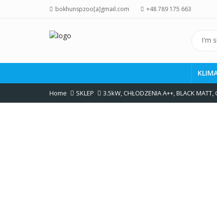
bokhunspzoo[a]gmail.com
+48 789 175 663
KLIM
Home
SKLEP
3.5kW
,
CHŁODZENIA A++
,
BLACK MATT
,