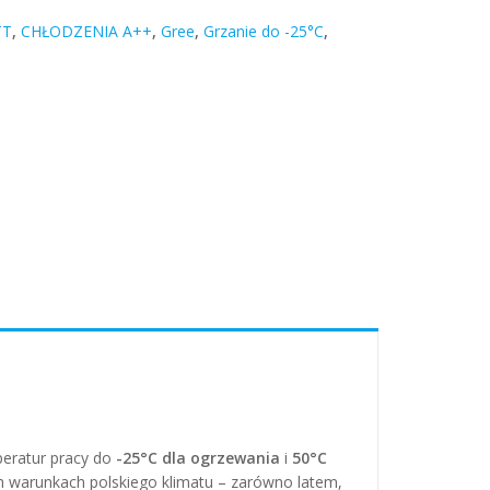
TT
,
CHŁODZENIA A++
,
Gree
,
Grzanie do -25°C
,
peratur pracy do
-25°C dla ogrzewania
i
50°C
h warunkach polskiego klimatu – zarówno latem,