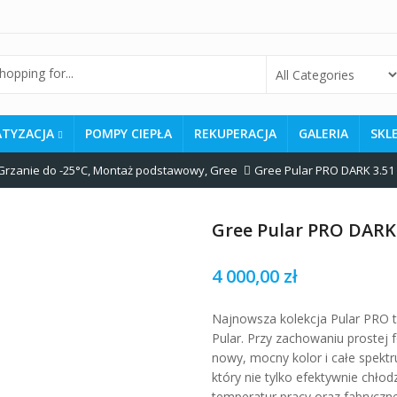
ATYZACJA
POMPY CIEPŁA
REKUPERACJA
GALERIA
SKL
Grzanie do -25°C
,
Montaż podstawowy
,
Gree
Gree Pular PRO DARK 3.51
Gree Pular PRO DARK
4 000,00
zł
Najnowsza kolekcja Pular PRO to
Pular. Przy zachowaniu prostej 
nowy, mocny kolor i całe spektr
który nie tylko efektywnie chłod
temperatur pracy oraz fabryczne