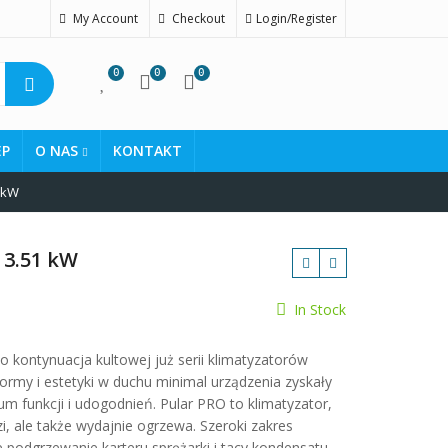
My Account
Checkout
Login/Register
0
0
0
EP
O NAS
KONTAKT
 kW
 3.51 kW
In Stock
zł
 kontynuacja kultowej już serii klimatyzatorów
formy i estetyki w duchu minimal urządzenia zyskały
um funkcji i udogodnień. Pular PRO to klimatyzator,
zi, ale także wydajnie ogrzewa. Szeroki zakres
 podgrzewanie karteru sprężarki i tacy kondensatu