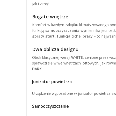
jak i zimą!
Bogate wnętrze
Komfort w każdym zakątku klimatyzowanego pom
funkcją
samooczyszczania
wymiennika jednostk
gorący start, funkcja cichej pracy
– to najważni
Dwa oblicza designu
Obok klasycznej wersji
WHITE
, cenione przez wsz
sprawdzi się w we wnętrzach loftowych, jak równi
DARK
.
Jonizator powietrza
Urządzenie wyposażone w jonizator powietrza zw
Samooczyszczanie