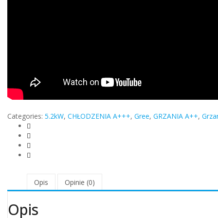
Categories:
5.2kW
,
CHŁODZENIA A+++
,
Gree
,
GRZANIA A++
,
Grza
Opis
Opinie (0)
Opis