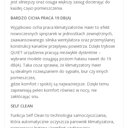
jest silniejszy oraz osiąga większy zasięg docierając do
każdej części pomieszczenia.
BARDZO CICHA PRACA 19 DB(A)
Wyjątkowo cicha praca klimatyzatorów Haier to efekt
nowoczesnych sprężarek w jednostkach zewnętrznych,
zaawansowanego silnika wentylatora oraz przemyślanej
konstrukcji kanałów przepływu powietrza. Dzięki trybowi
QUIET urządzenia pracują niezwykle dyskretnie –
wybrane modele osiągają poziom hałasu nawet do 19
dB(A). Taka cisza sprawia, że klimatyzatory Haier
są idealnym rozwiązaniem do sypialni, biur czy innych
pomieszczeń,
gdzie komfort i spokój są najważniejsze. Dzięki temu
zapewniają pełen komfort również w nocy, nie
zakłócając snu.
SELF CLEAN
Funkcja Self Clean to technologia samoczyszczania,
która automatycznie oczyszcza parownik klimatyzatora,
poprawiając higienę i komfort użytkowania.