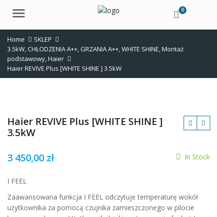
0
Menu
Home
SKLEP
3.5kW
,
CHŁODZENIA A++
,
GRZANIA A++
,
WHITE SHINE
,
Montaż
podstawowy
,
Haier
Haier REVIVE Plus [WHITE SHINE ] 3.5kW
Haier REVIVE Plus [WHITE SHINE ]
3.5kW
3 450,00
zł
In Stock
zł
I FEEL
Zaawansowana funkcja I FEEL odczytuje temperaturę wokół
użytkownika za pomocą czujnika zamieszczonego w pilocie