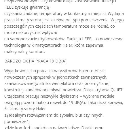
bezprzewodowym. Użytkownik dzięki zastosowaniu funkcji I
FEEL zyskuje gwarancję
uzyskania zadanej temperatury w konkretnym miejscu. Wydajna
praca klimatyzatora jest zależna od typu pomieszczenia. W jego
poszczególnych częściach temperatura może się różnić, co
może niekorzystnie wpływać
na samopoczucie użytkowników. Funkcja I FEEL to nowoczesna
technologia w klimatyzatorach Haier, która zapewnia
maksymalny komfort.
BARDZO CICHA PRACA 19 DB(A)
Wyjątkowo cicha praca klimatyzatorów Haier to efekt
nowoczesnych sprężarek w jednostkach zewnętrznych,
zaawansowanego silnika wentylatora oraz przemyślanej
konstrukcji kanałów przepływu powietrza. Dzięki trybowi QUIET
urządzenia pracują niezwykle dyskretnie – wybrane modele
osiągają poziom hałasu nawet do 19 dB(A). Taka cisza sprawia,
że klimatyzatory Haier
są idealnym rozwiązaniem do sypialni, biur czy innych
pomieszczeń,
gdzie komfort i spokój są najważniejsze. Dzięki temu