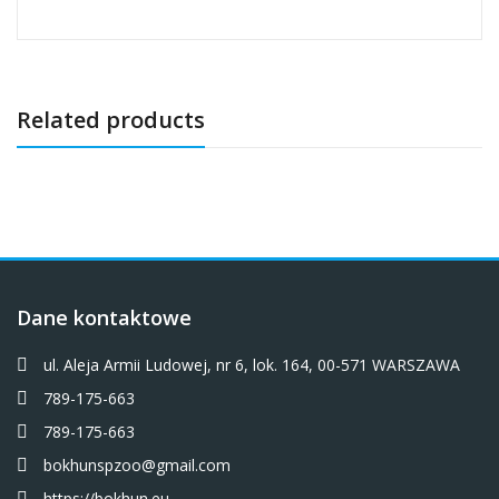
Related products
Dane kontaktowe
ul. Aleja Armii Ludowej, nr 6, lok. 164, 00-571 WARSZAWA
789-175-663
789-175-663
bokhunspzoo@gmail.com
https://bokhun.eu