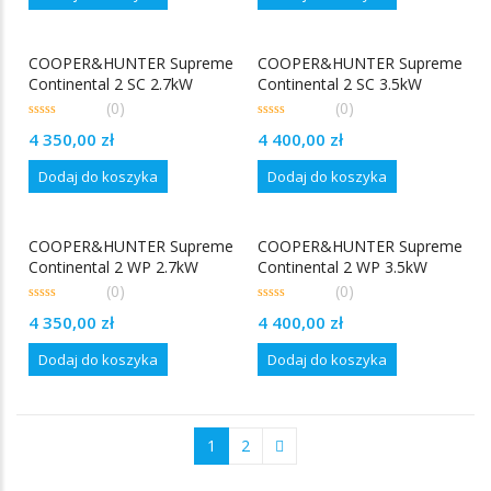
COOPER&HUNTER Supreme
COOPER&HUNTER Supreme
Continental 2 SC 2.7kW
Continental 2 SC 3.5kW
(0)
(0)
0
0
4 350,00
zł
4 400,00
zł
out
out
of
of
5
5
Dodaj do koszyka
Dodaj do koszyka
COOPER&HUNTER Supreme
COOPER&HUNTER Supreme
Continental 2 WP 2.7kW
Continental 2 WP 3.5kW
(0)
(0)
0
0
4 350,00
zł
4 400,00
zł
out
out
of
of
5
5
Dodaj do koszyka
Dodaj do koszyka
1
2