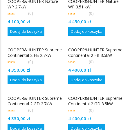
COOPER&HUNTER Nature
COOPER&HUNTER Nature
WP 2.7kW
WP 3.51 kW
(0)
(0)
0
0
4 100,00
zł
4 450,00
zł
out
out
of
of
5
5
Dodaj do koszyka
Dodaj do koszyka
COOPER&HUNTER Supreme
COOPER&HUNTER Supreme
Continental 2 FB 2.7kW
Continental 2 FB 3.5kW
(0)
(0)
0
0
4 350,00
zł
4 400,00
zł
out
out
of
of
5
5
Dodaj do koszyka
Dodaj do koszyka
COOPER&HUNTER Supreme
COOPER&HUNTER Supreme
Continental 2 GD 2.7kW
Continental 2 GD 3.5kW
(0)
(0)
0
0
4 350,00
zł
4 400,00
zł
out
out
of
of
5
5
Dodaj do koszyka
Dodaj do koszyka