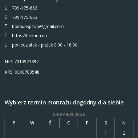
789-175-663
789-175-663
bokhunspzoo@gmail.com
https://bokhun.eu
poniedziałek - piątek 8:00 - 18:00
NIP: 7010921892
KRS: 0000783548
Wybierz termin montażu dogodny dla siebie
SIERPIEŃ 2026
P
W
Ś
C
P
S
N
1
2