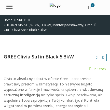
0
Menu
Home
SKLEP
CHŁODZENIA A++
,
5.3kW
,
LED UV
,
Montaż podstawowy
,
Gree
GREE Clivia Satin Black 5.3kW
GREE Clivia Satin Black 5.3kW
In Stock
Clivia to absolutny debiut w ofercie Gree i jednocześnie
zł
prawdziwy przełom w klimatyzacji. To niezwykle bogato
wyposażone w funkcje i możliwości urządzenie
z wbudowaną
sztuczną inteligencją
nie tylko spełni Twoje oczekiwania, ale
wspólnie z Tobą zaprojektuje Twój komfort życia!
Kontrola
wilgotności w pomieszczeniu, energooszczędna i