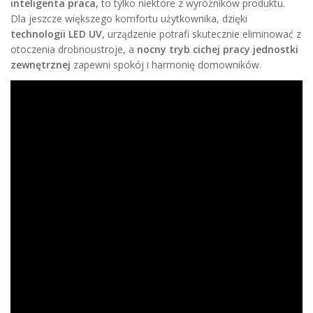
inteligenta praca,
to tylko niektóre z wyróżników produktu.
Dla jeszcze większego komfortu użytkownika, dzięki
technologii LED UV
, urządzenie potrafi skutecznie eliminować z
otoczenia drobnoustroje, a
nocny tryb cichej pracy jednostki
zewnętrznej
zapewni spokój i harmonię domowników.