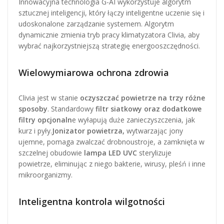
Innowacyjna technologia G-AI wykorzystuje algorytm
sztucznej inteligencji, który łączy inteligentne uczenie się i
udoskonalone zarządzanie systemem. Algorytm
dynamicznie zmienia tryb pracy klimatyzatora Clivia, aby
wybrać najkorzystniejszą strategię energooszczędności.
Wielowymiarowa ochrona zdrowia
Clivia jest w stanie
oczyszczać powietrze na trzy różne
sposoby
. Standardowy
filtr siatkowy oraz dodatkowe
filtry opcjonaln
e wyłapują duże zanieczyszczenia, jak
kurz i pyły.
Jonizator powietrza,
wytwarzając jony
ujemne, pomaga zwalczać drobnoustroje, a zamknięta w
szczelnej obudowie
lampa LED UVC
sterylizuje
powietrze, eliminując z niego bakterie, wirusy, pleśń i inne
mikroorganizmy.
Inteligentna kontrola wilgotności