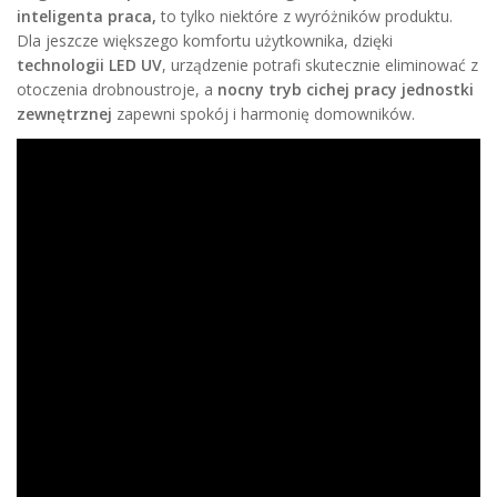
inteligenta praca,
to tylko niektóre z wyróżników produktu.
Dla jeszcze większego komfortu użytkownika, dzięki
technologii LED UV
, urządzenie potrafi skutecznie eliminować z
otoczenia drobnoustroje, a
nocny tryb cichej pracy jednostki
zewnętrznej
zapewni spokój i harmonię domowników.