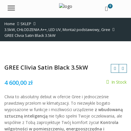
0
Menu
Home
SKLEP
3.5kW
,
CHŁODZENIA A++
,
LED UV
,
Montaż podstawowy
,
Gree
GREE Clivia Satin Black 3.5kW
GREE Clivia Satin Black 3.5kW
4 600,00
zł
In Stock
zł
Clivia to absolutny debiut w ofercie Gree i jednocześnie
prawdziwy przełom w klimatyzacji. To niezwykle bogato
wyposażone w funkcje i możliwości urządzenie
z wbudowaną
sztuczną inteligencją
nie tylko spełni Twoje oczekiwania, ale
wspólnie z Tobą zaprojektuje Twój komfort życia!
Kontrola
wilgotności w pomieszczeniu, energooszczędna i