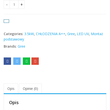
GREE Clivia Satin Black 3.5kW quantity
Categories:
3.5kW
,
CHŁODZENIA A++
,
Gree
,
LED UV
,
Montaż
podstawowy
Brands:
Gree
Opis
Opinie (0)
Opis