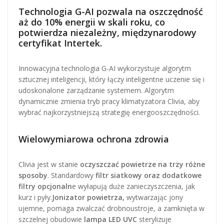
Technologia G-AI pozwala na oszczędność
aż do 10% energii w skali roku, co
potwierdza niezależny, międzynarodowy
certyfikat Intertek.
Innowacyjna technologia G-AI wykorzystuje algorytm
sztucznej inteligencji, który łączy inteligentne uczenie się i
udoskonalone zarządzanie systemem. Algorytm
dynamicznie zmienia tryb pracy klimatyzatora Clivia, aby
wybrać najkorzystniejszą strategię energooszczędności.
Wielowymiarowa ochrona zdrowia
Clivia jest w stanie
oczyszczać powietrze na trzy różne
sposoby
. Standardowy
filtr siatkowy oraz dodatkowe
filtry opcjonaln
e wyłapują duże zanieczyszczenia, jak
kurz i pyły.
Jonizator powietrza,
wytwarzając jony
ujemne, pomaga zwalczać drobnoustroje, a zamknięta w
szczelnej obudowie
lampa LED UVC
sterylizuje