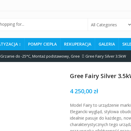
ATYZACJA
POMPY CIEPŁA
REKUPERACJA
GALERIA
SKL
,
Grzanie do -25°C
,
Montaż podstawowy
,
Gree
Gree Fairy Silver 3.5kW
Gree Fairy Silver 3.5
4 250,00
zł
Model Fairy to urządzenie mark
Elegancki wygląd, stylowa obud
idealnie pasuje do każdego, no
charakterystycznych tego urząd
oraz wysoka efektywność pracy w