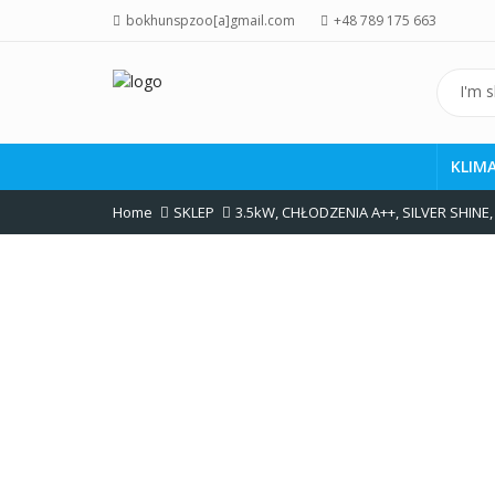
bokhunspzoo[a]gmail.com
+48 789 175 663
KLIM
Home
SKLEP
3.5kW
,
CHŁODZENIA A++
,
SILVER SHINE