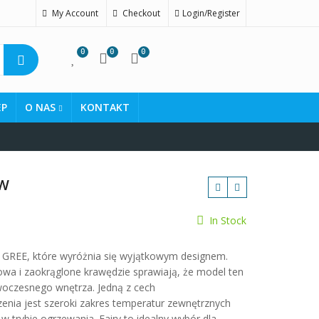
My Account
Checkout
Login/Register
0
0
0
EP
O NAS
KONTAKT
kW
In Stock
zł
i GREE, które wyróżnia się wyjątkowym designem.
owa i zaokrąglone krawędzie sprawiają, że model ten
woczesnego wnętrza. Jedną z cech
zenia jest szeroki zakres temperatur zewnętrznych
 trybie ogrzewania. Fairy to idealny wybór dla