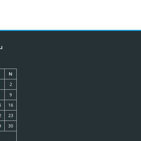
u
N
2
9
5
16
2
23
9
30