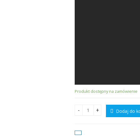
Produkt dostępny na zamówienie
Dodaj do k
Gree Fairy Silver 3.5kW quant