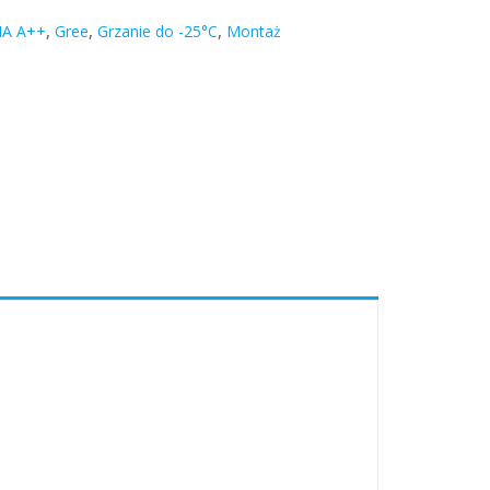
A A++
,
Gree
,
Grzanie do -25°C
,
Montaż