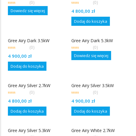
(0)
(0)
0
0
Dowiedz się więcej
4 800,00
zł
out
out
of
of
5
5
Dodaj do koszyka
Gree Airy Dark 3.5kW
Gree Airy Dark 5.3kW
(0)
(0)
0
0
Dowiedz się więcej
4 900,00
zł
out
out
of
of
5
5
Dodaj do koszyka
Gree Airy Silver 2.7kW
Gree Airy Silver 3.5kW
(0)
(0)
0
0
4 800,00
zł
4 900,00
zł
out
out
of
of
5
5
Dodaj do koszyka
Dodaj do koszyka
Gree Airy Silver 5.3kW
Gree Airy White 2.7kW