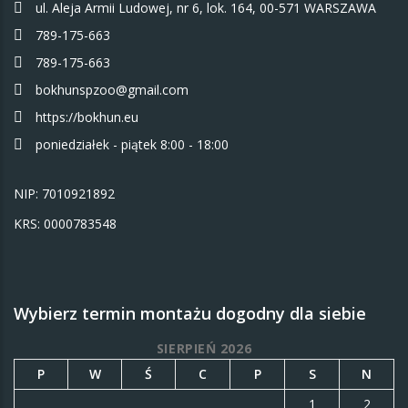
ul. Aleja Armii Ludowej, nr 6, lok. 164, 00-571 WARSZAWA
789-175-663
789-175-663
bokhunspzoo@gmail.com
https://bokhun.eu
poniedziałek - piątek 8:00 - 18:00
NIP: 7010921892
KRS: 0000783548
Wybierz termin montażu dogodny dla siebie
SIERPIEŃ 2026
P
W
Ś
C
P
S
N
1
2