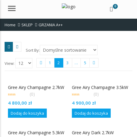
0
Menu
Home
SKLEP
GRZANIA A++
Sort By:
1
2
3
…
5
View:
Gree Airy Champagne 2.7kW
Gree Airy Champagne 3.5kW
(0)
(0)
0
0
4 800,00
zł
4 900,00
zł
out
out
of
of
5
5
Dodaj do koszyka
Dodaj do koszyka
Gree Airy Champagne 5.3kW
Gree Airy Dark 2.7kW